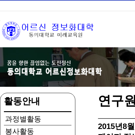
연구
활동안내
과정별활동
2015년8
봉사활동