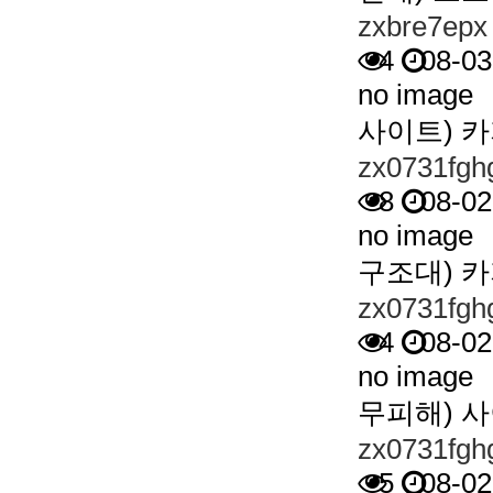
zxbre7epx
4
08-03
no image
사이트) 
zx0731fgh
8
08-02
no image
구조대) 
zx0731fgh
4
08-02
no image
무피해) 
zx0731fgh
5
08-02