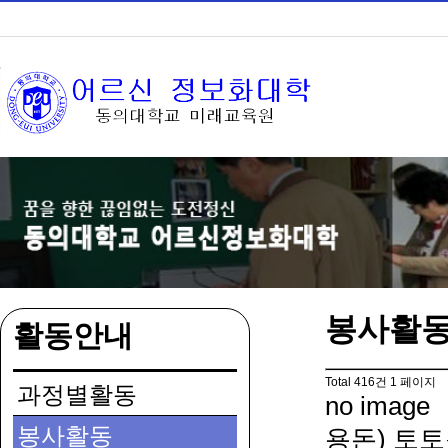
봉사활
활동안내
Total 416건
1 페이지
과정별활동
no image
봉사활동
용돈) 토