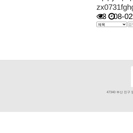
zx0731fgh
3
08-02
다음
맨
47340 부산 진구 엄광