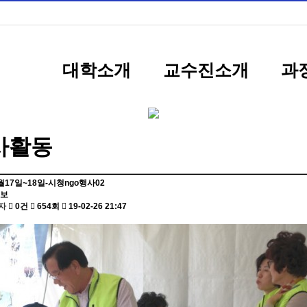
대학소개
교수진소개
과
사활동
0월17일~18일-시청ngo행사02
정보
자
0건
654회
19-02-26 21:47