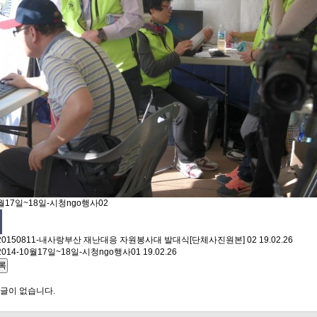
0월17일~18일-시청ngo행사02
20150811-내사랑부산 재난대응 자원봉사대 발대식[단체사진원본] 02
19.02.26
2014-10월17일~18일-시청ngo행사01
19.02.26
록
글이 없습니다.