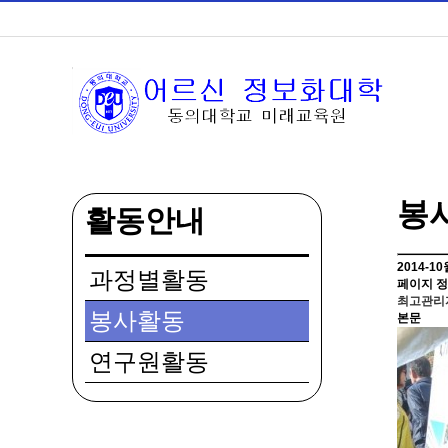
봉
활동안내
2014-1
과정별활동
페이지 
최고관리
봉사활동
본문
연구원활동