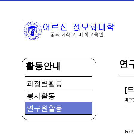
연
활동안내
과정별활동
[
봉사활동
최고
연구원활동
동의