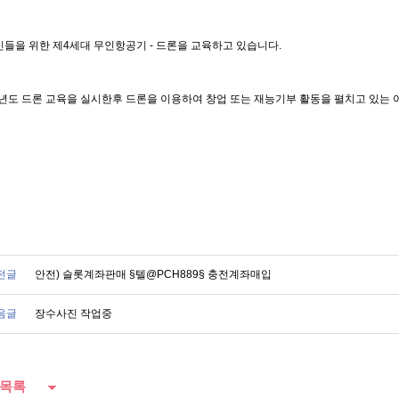
들을 위한 제4세대 무인항공기 - 드론을 교육하고 있습니다.
6년도 드론 교육을 실시한후 드론을 이용하여 창업 또는 재능기부 활동을 펼치고 있는 어
전글
안전) 슬롯계좌판매 §텔@PCH889§ 충전계좌매입
음글
장수사진 작업중
목록