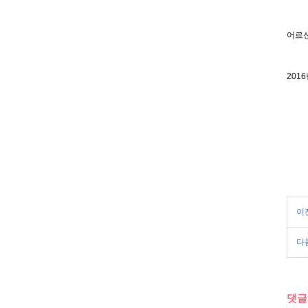
어르신
201
이
다
댓글